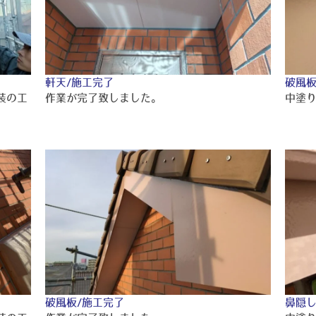
軒天/施工完了
破風板
装の工
作業が完了致しました。
中塗
破風板/施工完了
鼻隠し