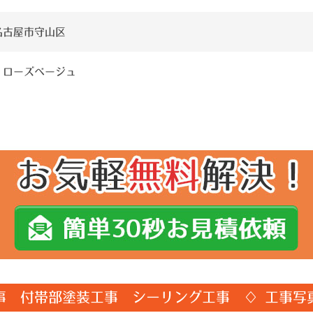
名古屋市守山区
：ローズベージュ
事 付帯部塗装工事 シーリング工事 ♢ 工事写