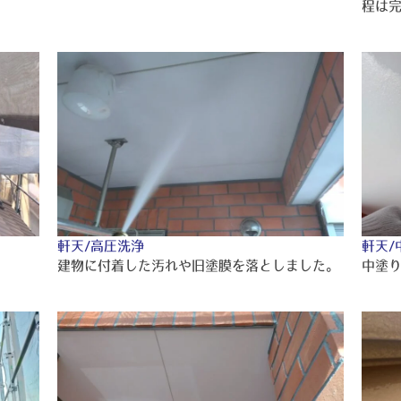
程は
軒天/高圧洗浄
軒天/
建物に付着した汚れや旧塗膜を落としました。
中塗