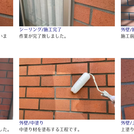
シーリング/施工完了
外壁/
いま
作業が完了致しました。
施工
外壁/中塗り
外壁/
した。
中塗り材を塗布する工程です。
上塗