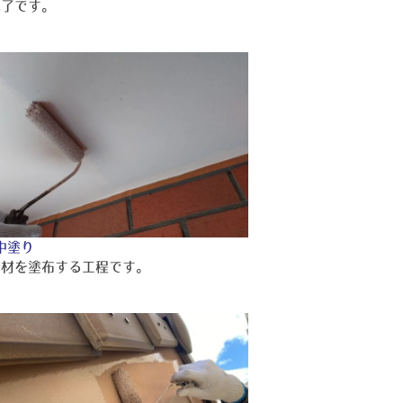
完了です。
中塗り
り材を塗布する工程です。