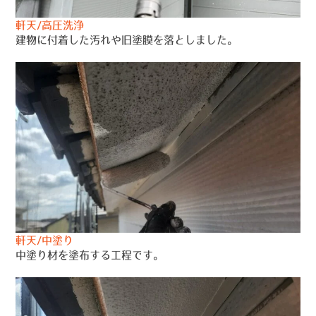
軒天/高圧洗浄
建物に付着した汚れや旧塗膜を落としました。
軒天/中塗り
中塗り材を塗布する工程です。