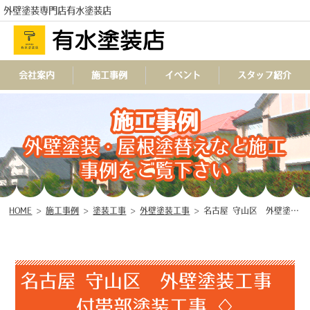
外壁塗装専門店有水塗装店
会社案内
施工事例
イベント
スタッフ紹介
施工事例
TEL
外壁塗装・屋根塗替えなど施工
事例をご覧下さい
HOME
>
施工事例
>
塗装工事
>
外壁塗装工事
>
名古屋 守山区 外壁塗装工事 付帯部塗装工事 ♢
名古屋 守山区 外壁塗装工事
付帯部塗装工事 ♢