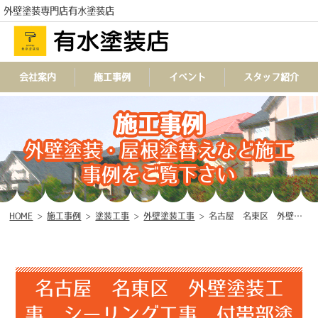
外壁塗装専門店有水塗装店
会社案内
施工事例
イベント
スタッフ紹介
施工事例
TEL
外壁塗装・屋根塗替えなど施工
事例をご覧下さい
HOME
>
施工事例
>
塗装工事
>
外壁塗装工事
>
名古屋 名東区 外壁塗装工事 シーリング工事 付帯部塗装工事♤
名古屋 名東区 外壁塗装工
事 シーリング工事 付帯部塗