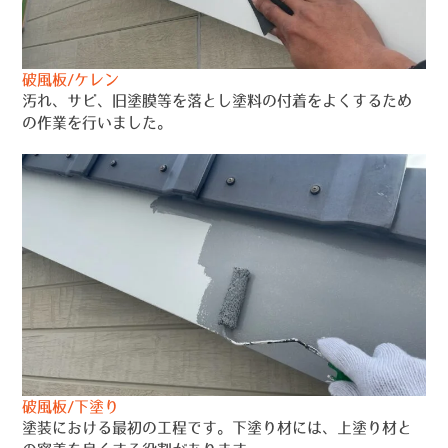
破風板/ケレン
汚れ、サビ、旧塗膜等を落とし塗料の付着をよくするため
の作業を行いました。
破風板/下塗り
塗装における最初の工程です。下塗り材には、上塗り材と