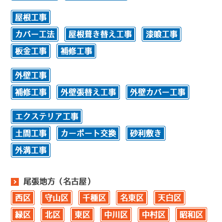
屋根工事
カバー工法
屋根葺き替え工事
漆喰工事
板金工事
補修工事
外壁工事
補修工事
外壁張替え工事
外壁カバー工事
エクステリア工事
土間工事
カーポート交換
砂利敷き
外溝工事
尾張地方（名古屋）
西区
守山区
千種区
名東区
天白区
緑区
北区
東区
中川区
中村区
昭和区