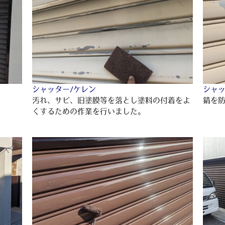
シャッター/ケレン
シャッ
汚れ、サビ、旧塗膜等を落とし塗料の付着をよ
錆を
くするための作業を行いました。