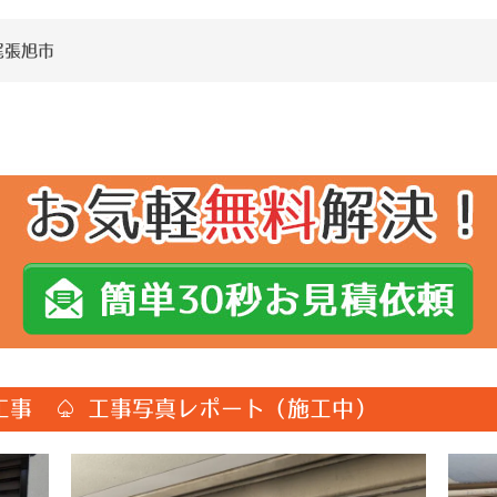
尾張旭市
工事 ♤ 工事写真レポート（施工中）