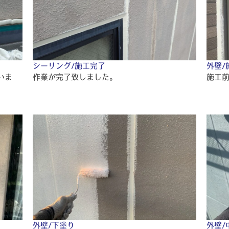
シーリング/施工完了
外壁/
いま
作業が完了致しました。
施工
外壁/下塗り
外壁/