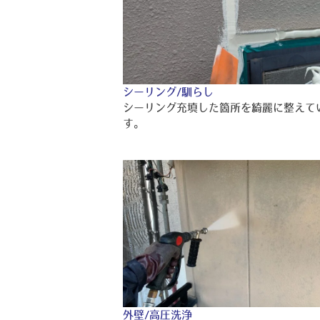
シーリング/馴らし
シーリング充填した箇所を綺麗に整えて
す。
外壁/高圧洗浄