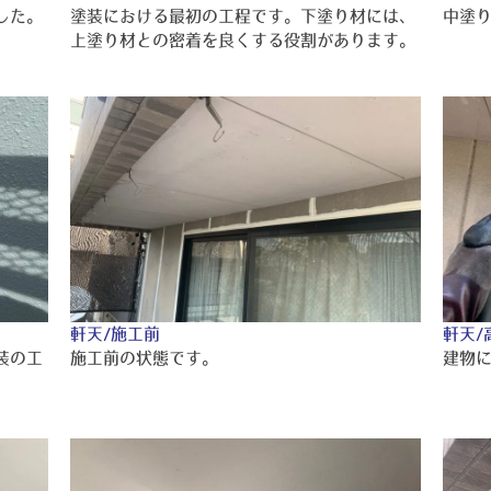
した。
塗装における最初の工程です。下塗り材には、
中塗
上塗り材との密着を良くする役割があります。
軒天/施工前
軒天/
装の工
施工前の状態です。
建物