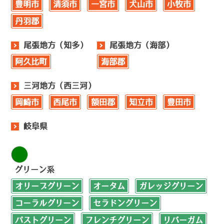
豊明市
清須市
一宮市
犬山市
小牧市
丹羽郡
尾張地方（知多）
尾張地方（海部）
阿久比町
海部郡
三河地方（西三河）
岡崎市
西尾市
額田郡
知立市
豊田市
岐阜県
グリーン系
オリーブグリーン
オータム
ガレッジグリーン
コーラルグリーン
セラドングリーン
パストグリーン
フレンチグリーン
リバーガム