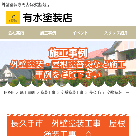
外壁塗装専門店有水塗装店
会社案内
施工事例
イベント
スタッフ紹介
施工事例
TEL
外壁塗装・屋根塗替えなど施工
事例をご覧下さい
HOME
>
施工事例
>
塗装工事
>
外壁塗装工事
>
長久手市 外壁塗装工事 屋根塗装工事 ♢
長久手市 外壁塗装工事 屋根
塗装工事 ♢