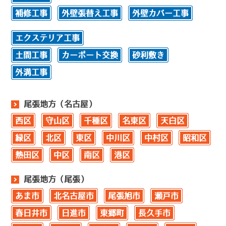
補修工事
外壁張替え工事
外壁カバー工事
エクステリア工事
土間工事
カーポート交換
砂利敷き
外溝工事
尾張地方（名古屋）
西区
守山区
千種区
名東区
天白区
緑区
北区
東区
中川区
中村区
昭和区
熱田区
中区
南区
港区
尾張地方（尾張）
あま市
北名古屋市
尾張旭市
瀬戸市
春日井市
日進市
東郷町
長久手市