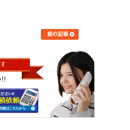
前の記事
す
!