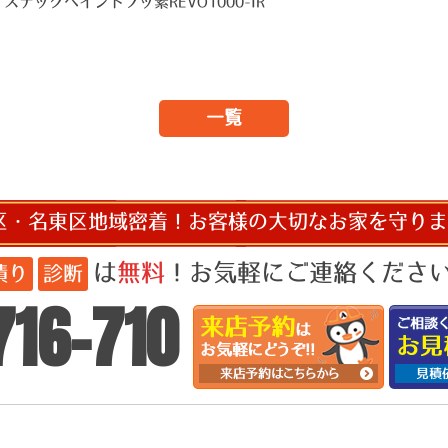
ステックペイントフッ素REVO1000-IR
一覧
区・名東区地域密着！お客様の大切なお家を守りま
は
無料
！お気軽にご連絡ください!
積り
診断
716-710