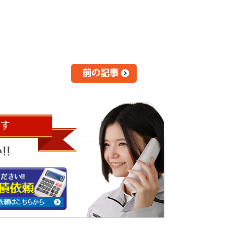
前の記事
す
!