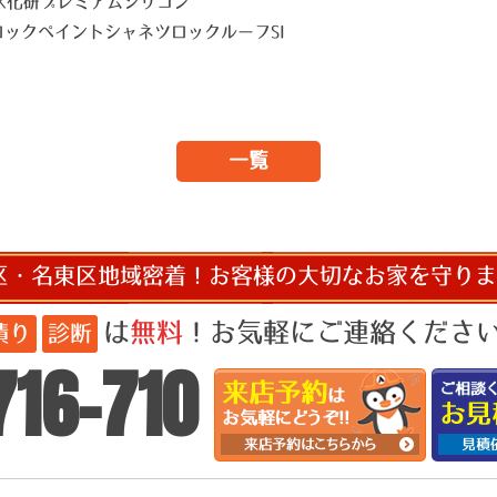
SK化研プレミアムシリコン
ロックペイントシャネツロックルーフSI
一覧
区・名東区地域密着！お客様の大切なお家を守りま
は
無料
！お気軽にご連絡ください!
積り
診断
716-710