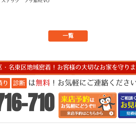
ステック フッ素REVO
一覧
区・名東区地域密着！お客様の大切なお家を守りま
は
無料
！お気軽にご連絡ください!
積り
診断
716-710