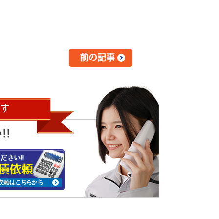
前の記事
す
!