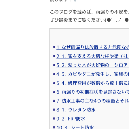
このブログを読めば、雨漏りの不安を
ぜひ最後までご覧ください(●’◡’●
1 なぜ雨漏りは放置すると危険な
2 1. 家を支える大切な柱や梁（
3 2. 湿った木が大好物の「シロ
4 3. カビやダニが発生し、家族
5 4. 修理費用が数倍から数十倍
6 雨漏りの初期症状を見逃さない
7 防水工事の主な4つの種類とそ
8 1. ウレタン防水
9 2. FRP防水
10 3. シート防水