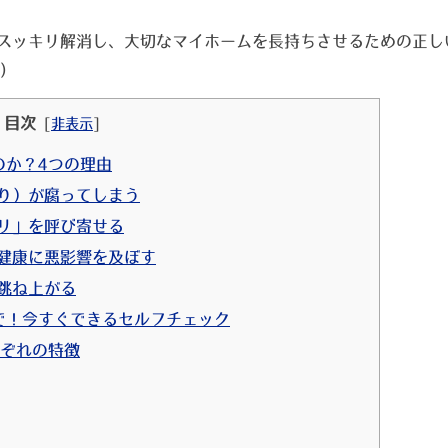
スッキリ解消し、大切なマイホームを長持ちさせるための正し
)
目次
[
非表示
]
のか？4つの理由
はり）が腐ってしまう
アリ」を呼び寄せる
の健康に悪影響を及ぼす
に跳ね上がる
で！今すぐできるセルフチェック
れぞれの特徴