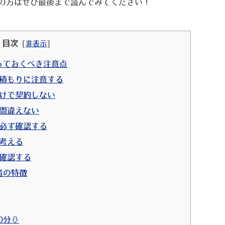
の方はぜひ最後まで読んでみてください！
目次
[
非表示
]
っておくべき注意点
見積もりに注意する
だけで契約しない
を間違えない
を必ず確認する
を考える
を確認する
者の特徴
0分⇩