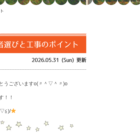
ント
者選びと工事のポイント
2026.05.31 (Sun) 更新
うございますo(〃＾▽＾〃)o
す！！
≦)/