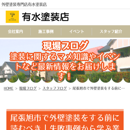
外壁塗装専門店有水塗装店
会社案内
施工事例
イベント
スタッフ紹介
現場ブログ
TEL
塗装に関するマメ知識やイベン
トなど最新情報をお届けしま
す！
HOME
>
現場ブログ
>
スタッフブログ
>
尾張旭市で外壁塗装をする前に読むべき｜失敗事例から学ぶ業者選び
尾張旭市で外壁塗装をする前に
読むべき｜失敗事例から学ぶ業