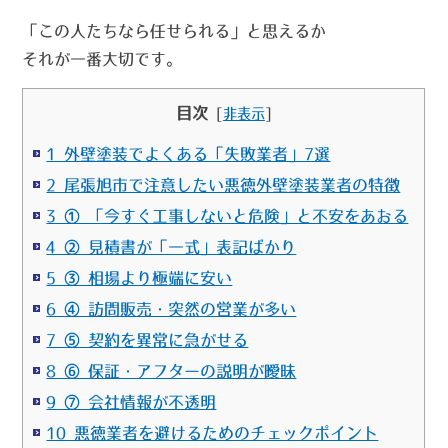
「この人たちなら任せられる」と思えるか
それが一番大切です。
目次
[
非表示
]
1 外壁塗装でよくある「失敗業者」7選
2 尾張旭市で注意したい悪徳外壁塗装業者の特徴
3 ① 「今すぐ工事しないと危険」と不安をあおる
4 ② 見積書が「一式」表記ばかり
5 ③ 相場より極端に安い
6 ④ 訪問販売・突然の営業が多い
7 ⑤ 契約を異常に急がせる
8 ⑥ 保証・アフターの説明が曖昧
9 ⑦ 会社情報が不透明
10 悪徳業者を避けるためのチェックポイント