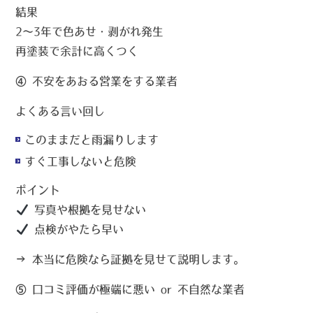
結果
2～3年で色あせ・剥がれ発生
再塗装で余計に高くつく
④ 不安をあおる営業をする業者
よくある言い回し
このままだと雨漏りします
すぐ工事しないと危険
ポイント
写真や根拠を見せない
点検がやたら早い
→ 本当に危険なら
証拠を見せて説明
します。
⑤ 口コミ評価が極端に悪い or 不自然な業者