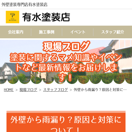
外壁塗装専門店有水塗装店
会社案内
施工事例
イベント
スタッフ紹介
現場ブログ
TEL
塗装に関するマメ知識やイベン
トなど最新情報をお届けしま
す！
HOME
>
現場ブログ
>
スタッフブログ
>
外壁から雨漏り？原因と対策について！
外壁から雨漏り？原因と対策に
ついて！