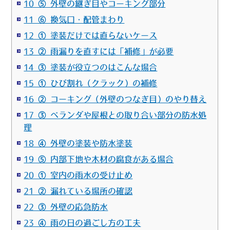
10 ⑤ 外壁の継ぎ目やコーキング部分
11 ⑥ 換気口・配管まわり
12 ① 塗装だけでは直らないケース
13 ② 雨漏りを直すには「補修」が必要
14 ③ 塗装が役立つのはこんな場合
15 ① ひび割れ（クラック）の補修
16 ② コーキング（外壁のつなぎ目）のやり替え
17 ③ ベランダや屋根との取り合い部分の防水処
理
18 ④ 外壁の塗装や防水塗装
19 ⑤ 内部下地や木材の腐食がある場合
20 ① 室内の雨水の受け止め
21 ② 漏れている場所の確認
22 ③ 外壁の応急防水
23 ④ 雨の日の過ごし方の工夫