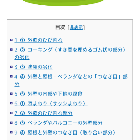
目次
[
非表示
]
1 ① 外壁のひび割れ
2 ② コーキング（すき間を埋めるゴム状の部分）
の劣化
3 ③ 塗装の劣化
4 ④ 外壁と屋根・ベランダなどの「つなぎ目」部
分
5 ⑤ 外壁の内部や下地の腐食
6 ① 窓まわり（サッシまわり）
7 ② 外壁のひび割れ部分
8 ③ ベランダやバルコニーの外壁部分
9 ④ 屋根と外壁のつなぎ目（取り合い部分）