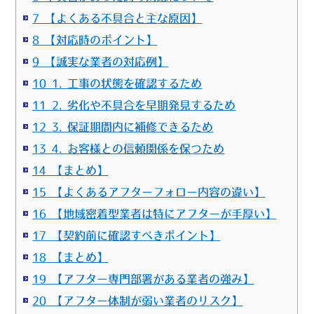
7 【よくある不具合と主な原因】
8 【対応時のポイント】
9 【誠実な業者の対応例】
10 1. 工事の状態を確認するため
11 2. 劣化や不具合を早期発見するため
12 3. 保証期間内に補修できるため
13 4. お客様との信頼関係を保つため
14 【まとめ】
15 【よくあるアフターフォロー内容の違い】
16 【地域密着型業者は特にアフターが手厚い】
17 【契約前に確認すべきポイント】
18 【まとめ】
19 【アフター専門部署がある業者の強み】
20 【アフター体制が弱い業者のリスク】