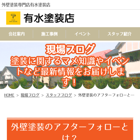
外壁塗装専門店有水塗装店
会社案内
施工事例
イベント
スタッフ紹介
現場ブログ
TEL
塗装に関するマメ知識やイベン
トなど最新情報をお届けしま
す！
HOME
>
現場ブログ
>
スタッフブログ
>
外壁塗装のアフターフォローとは？
外壁塗装のアフターフォローと
は？