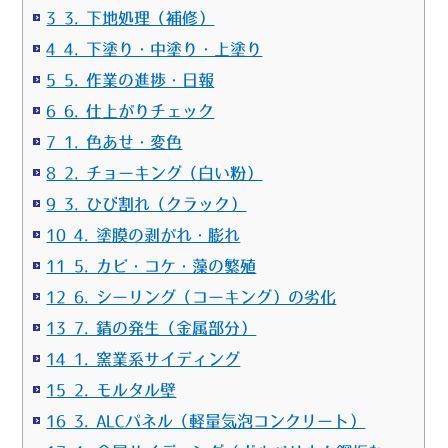
3 3. 下地処理（補修）
4 4. 下塗り・中塗り・上塗り
5 5. 作業の進捗・日報
6 6. 仕上がりチェック
7 1. 色あせ・変色
8 2. チョーキング（白い粉）
9 3. ひび割れ（クラック）
10 4. 塗膜の剥がれ・膨れ
11 5. カビ・コケ・藻の繁殖
12 6. シーリング（コーキング）の劣化
13 7. 錆の発生（金属部分）
14 1. 窯業系サイディング
15 2. モルタル壁
16 3. ALCパネル（軽量気泡コンクリート）