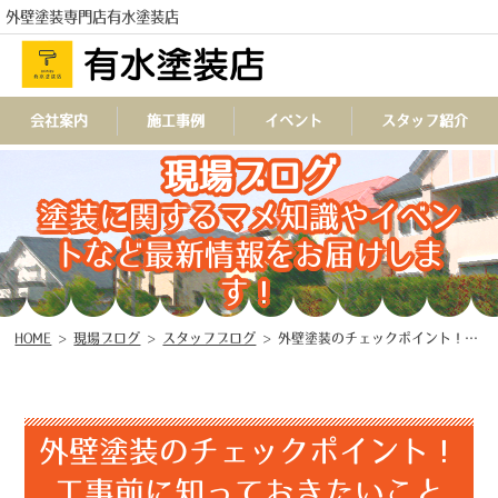
外壁塗装専門店有水塗装店
会社案内
施工事例
イベント
スタッフ紹介
現場ブログ
TEL
塗装に関するマメ知識やイベン
トなど最新情報をお届けしま
す！
HOME
>
現場ブログ
>
スタッフブログ
>
外壁塗装のチェックポイント！工事前に知っておきたいこと
外壁塗装のチェックポイント！
工事前に知っておきたいこと