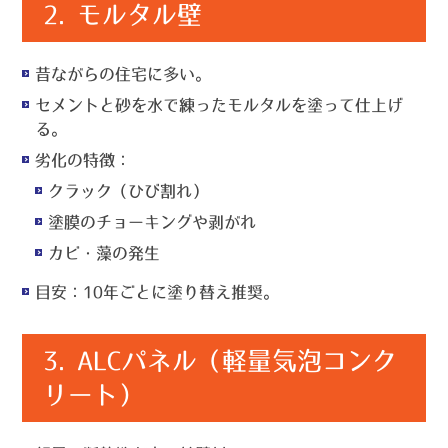
2.
モルタル壁
昔ながらの住宅に多い。
セメントと砂を水で練ったモルタルを塗って仕上げ
る。
劣化の特徴
：
クラック（ひび割れ）
塗膜のチョーキングや剥がれ
カビ・藻の発生
目安
：10年ごとに塗り替え推奨。
3.
ALCパネル（軽量気泡コンク
リート）