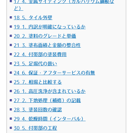
17 4. 金属サイディング（ガルバリウム鋼板な
ど）
18 5. タイル外壁
19 1. 内訳が明確になっているか
20 2. 塗料のグレードと単価
21 3. 塗布面積と金額の整合性
22 4. 付帯部の塗装費用
23 5. 足場代の扱い
24 6. 保証・アフターサービスの有無
25 7. 相場と比較する
26 1. 高圧洗浄が含まれているか
27 2. 下地処理（補修）の記載
28 3. 塗装回数の確認
29 4. 乾燥時間（インターバル）
30 5. 付帯部の工程