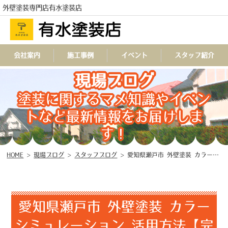
外壁塗装専門店有水塗装店
会社案内
施工事例
イベント
スタッフ紹介
現場ブログ
TEL
塗装に関するマメ知識やイベン
トなど最新情報をお届けしま
す！
HOME
>
現場ブログ
>
スタッフブログ
>
愛知県瀬戸市 外壁塗装 カラーシミュレーション 活用方法【完全ガイド】
愛知県瀬戸市 外壁塗装 カラー
シミュレーション 活用方法【完