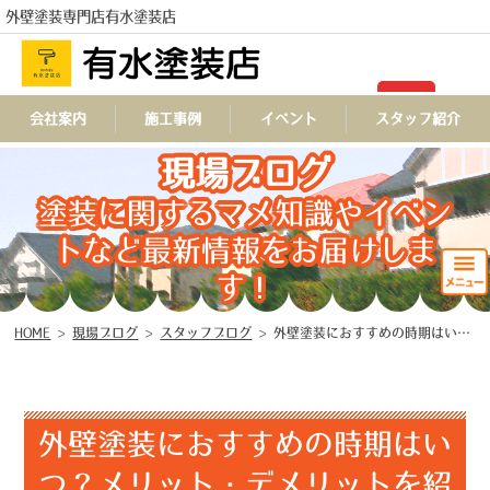
外壁塗装専門店有水塗装店
TEL
会社案内
施工事例
イベント
スタッフ紹介
現場ブログ
塗装に関するマメ知識やイベン
トなど最新情報をお届けしま
す！
HOME
>
現場ブログ
>
スタッフブログ
>
外壁塗装におすすめの時期はいつ？メリット・デメリットを紹介
外壁塗装におすすめの時期はい
つ？メリット・デメリットを紹