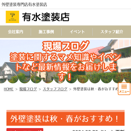
外壁塗装専門店有水塗装店
会社案内
施工事例
イベント
スタッフ紹介
TEL
現場ブログ
塗装に関するマメ知識やイベン
トなど最新情報をお届けしま
す！
HOME
>
現場ブログ
>
スタッフブログ
>
外壁塗装は秋・春がおすすめ！
外壁塗装は秋・春がおすすめ！