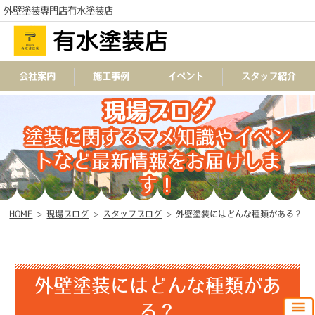
外壁塗装専門店有水塗装店
会社案内
施工事例
イベント
スタッフ紹介
TEL
現場ブログ
塗装に関するマメ知識やイベン
トなど最新情報をお届けしま
す！
HOME
>
現場ブログ
>
スタッフブログ
>
外壁塗装にはどんな種類がある？
外壁塗装にはどんな種類があ
る？