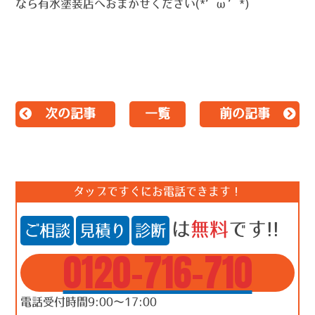
なら有水塗装店へおまかせください(*’ω’*)
次の記事
一覧
前の記事
タップですぐにお電話できます！
は
無料
です!!
ご相談
見積り
診断
0120-716-710
電話受付時間9:00～17:00