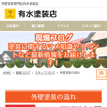
外壁塗装専門店有水塗装店
会社案内
施工事例
イベント
スタッフ紹介
TEL
現場ブログ
塗装に関するマメ知識やイベン
トなど最新情報をお届けしま
す！
HOME
>
現場ブログ
>
スタッフブログ
>
外壁塗装の流れ
外壁塗装の流れ