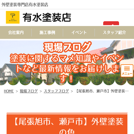
外壁塗装専門店有水塗装店
TEL
会社案内
施工事例
イベント
スタッフ紹介
現場ブログ
塗装に関するマメ知識やイベン
トなど最新情報をお届けしま
す！
HOME
>
現場ブログ
>
スタッフブログ
>
【尾張旭市、瀬戸市】外壁塗装の色
【尾張旭市、瀬戸市】外壁塗装
の色