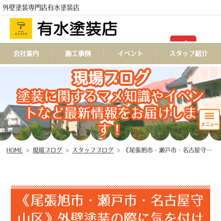
外壁塗装専門店有水塗装店
TEL
会社案内
施工事例
イベント
スタッフ紹介
現場ブログ
塗装に関するマメ知識やイベン
トなど最新情報をお届けしま
す！
HOME
>
現場ブログ
>
スタッフブログ
>
《尾張旭市・瀬戸市・名古屋守山区》外壁塗装の際に気を付ける事
《尾張旭市・瀬戸市・名古屋守
山区》外壁塗装の際に気を付け