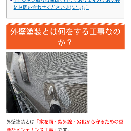
11 ⇩お見積りは無料で行っておりますのでお気軽
にお問い合わせください♪(❛ᴗ❛ و(و˚˙
外壁塗装とは何をする工事なの
か？
外壁塗装とは
「家を雨・紫外線・劣化から守るための重
要なメンテナンス工事」
です。