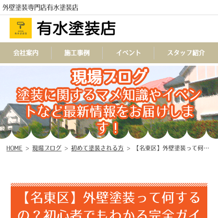
外壁塗装専門店有水塗装店
会社案内
施工事例
イベント
スタッフ紹介
現場ブログ
TEL
塗装に関するマメ知識やイベン
トなど最新情報をお届けしま
す！
HOME
>
現場ブログ
>
初めて塗装される方
>
【名東区】外壁塗装って何するの？初心者でもわかる完全ガイド
【名東区】外壁塗装って何する
の？初心者でもわかる完全ガイ