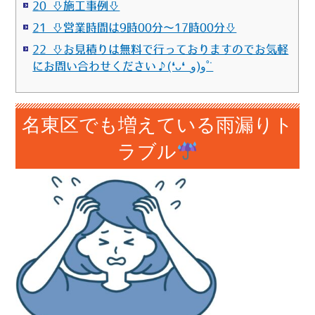
20 ⇩施工事例⇩
21 ⇩営業時間は9時00分～17時00分⇩
22 ⇩お見積りは無料で行っておりますのでお気軽
にお問い合わせください♪(❛ᴗ❛ و(و˚˙
名東区でも増えている雨漏りト
ラブル