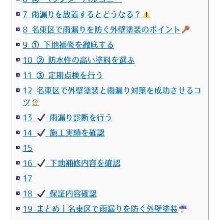
7 雨漏りを放置するとどうなる？
8 名東区で雨漏りを防ぐ外壁塗装のポイント
9 ① 下地補修を徹底する
10 ② 防水性の高い塗料を選ぶ
11 ③ 定期点検を行う
12 名東区で外壁塗装と雨漏り対策を成功させるコ
ツ
13
雨漏り診断を行う
14
施工実績を確認
15
16
下地補修内容を確認
17
18
保証内容確認
19 まとめ｜名東区で雨漏りを防ぐ外壁塗装