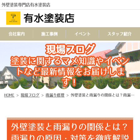
外壁塗装専門店有水塗装店
会社案内
施工事例
イベント
スタッフ紹介
現場ブログ
TEL
塗装に関するマメ知識やイベン
トなど最新情報をお届けしま
す！
HOME
>
現場ブログ
>
雨漏り修理
>
外壁塗装と雨漏りの関係とは？雨漏りの原因・対策を徹底解説
外壁塗装と雨漏りの関係とは？
雨漏りの原因・対策を徹底解説