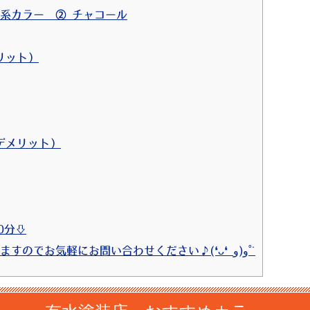
ー系カラー ② チャコール
リット）
デメリット）
0分⇩
27 ⇩お見積りは無料で行っておりますのでお気軽にお問い合わせください♪(❛ᴗ❛ و(و˚˙