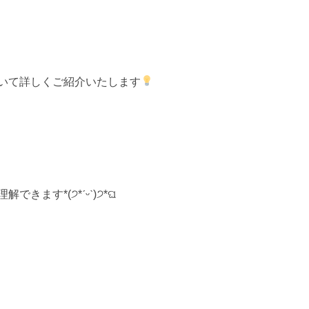
いて詳しくご紹介いたします
す*(੭*ˊᵕˋ)੭*ଘ