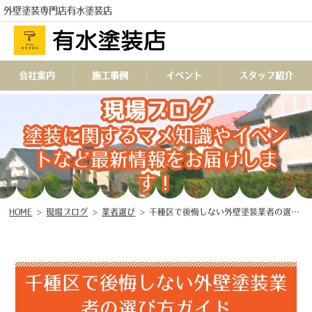
外壁塗装専門店有水塗装店
会社案内
施工事例
イベント
スタッフ紹介
現場ブログ
TEL
塗装に関するマメ知識やイベン
トなど最新情報をお届けしま
す！
HOME
>
現場ブログ
>
業者選び
>
千種区で後悔しない外壁塗装業者の選び方ガイド
千種区で後悔しない外壁塗装業
者の選び方ガイド