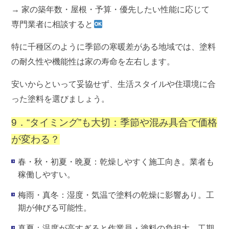
→ 家の築年数・屋根・予算・優先したい性能に応じて
専門業者に相談すると
特に千種区のように季節の寒暖差がある地域では、塗料
の耐久性や機能性は家の寿命を左右します。
安いからといって妥協せず、生活スタイルや住環境に合
った塗料を選びましょう。
9．“タイミング”も大切：季節や混み具合で価格
が変わる？
春・秋・初夏・晩夏
：乾燥しやすく施工向き。業者も
稼働しやすい。
梅雨・真冬
：湿度・気温で塗料の乾燥に影響あり。工
期が伸びる可能性。
真夏
：温度が高すぎると作業員・塗料の負担大、工期