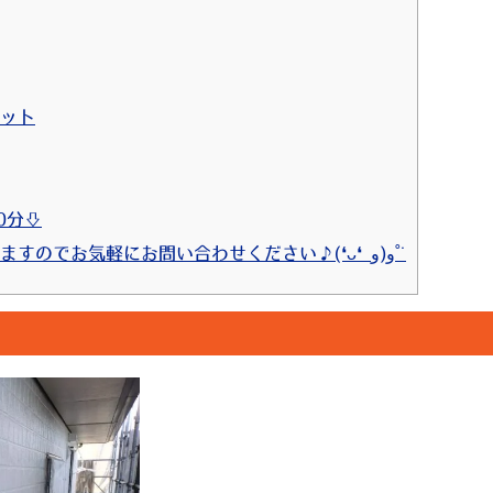
リット
0分⇩
14 ⇩お見積りは無料で行っておりますのでお気軽にお問い合わせください♪(❛ᴗ❛ و(و˚˙