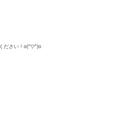
い！o(^▽^)o