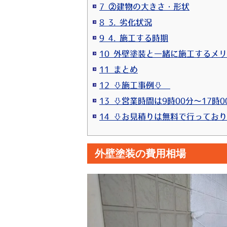
7 ②建物の大きさ・形状
8 3. 劣化状況
9 4. 施工する時期
10 外壁塗装と一緒に施工するメ
11 まとめ
12 ⇩施工事例⇩
13 ⇩営業時間は9時00分～17時0
外壁塗装の費用相場