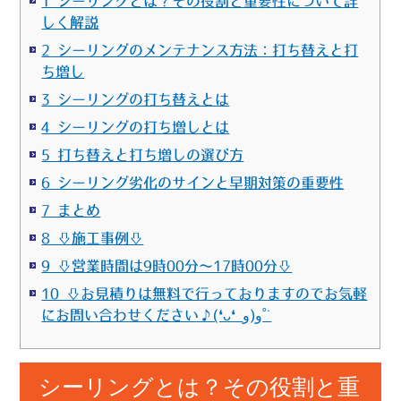
1 シーリングとは？その役割と重要性について詳
しく解説
2 シーリングのメンテナンス方法：打ち替えと打
ち増し
3 シーリングの打ち替えとは
4 シーリングの打ち増しとは
5 打ち替えと打ち増しの選び方
6 シーリング劣化のサインと早期対策の重要性
7 まとめ
8 ⇩施工事例⇩
9 ⇩営業時間は9時00分～17時00分⇩
10 ⇩お見積りは無料で行っておりますのでお気軽
にお問い合わせください♪(❛ᴗ❛ و(و˚˙
シーリングとは？その役割と重