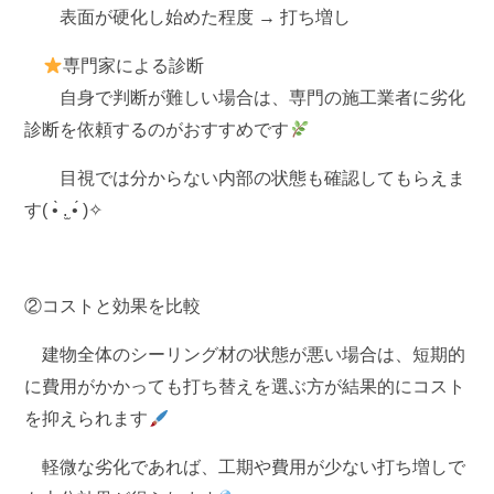
表面が硬化し始めた程度 →
打ち増し
専門家による診断
自身で判断が難しい場合は、専門の施工業者に劣化
診断を依頼するのがおすすめです
目視では分からない内部の状態も確認してもらえま
す( •̀ .̫ •́ )✧
②コストと効果を比較
建物全体のシーリング材の状態が悪い場合は、短期的
に費用がかかっても
打ち替え
を選ぶ方が結果的にコスト
を抑えられます
軽微な劣化であれば、工期や費用が少ない
打ち増し
で