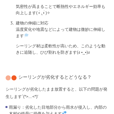
気密性が高まることで断熱性やエネルギー効率も
向上します( •̀ .̫ •́ )✧
建物の伸縮に対応
温度変化や地震などによって建物は微妙に伸縮し
ます
シーリング材は柔軟性が高いため、このような動
きに追随し、ひび割れを防ぎます(ง •_•)ง
シーリングが劣化するとどうなる？
シーリングが劣化したまま放置すると、以下の問題が発
生します`(*>﹏<*)′
雨漏り
：劣化した目地部分から雨水が侵入し、内部の
木材や鉄骨に損傷を与えます