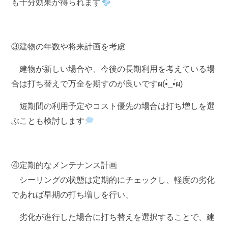
も十分効果が得られます
③建物の年数や将来計画を考慮
建物が新しい場合や、今後の長期利用を考えている場
合は
打ち替え
で万全を期すのが良いですผ(•̀_•́ผ)
短期間の利用予定やコスト優先の場合は
打ち増し
を選
ぶことも検討します
④定期的なメンテナンス計画
シーリングの状態は定期的にチェックし、軽度の劣化
であれば早期の
打ち増し
を行い、
劣化が進行した場合に
打ち替え
を選択することで、建