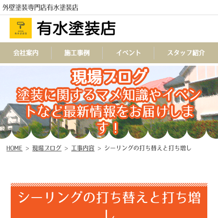
外壁塗装専門店有水塗装店
会社案内
施工事例
イベント
スタッフ紹介
現場ブログ
TEL
塗装に関するマメ知識やイベン
トなど最新情報をお届けしま
す！
HOME
>
現場ブログ
>
工事内容
>
シーリングの打ち替えと打ち増し
シーリングの打ち替えと打ち増
し