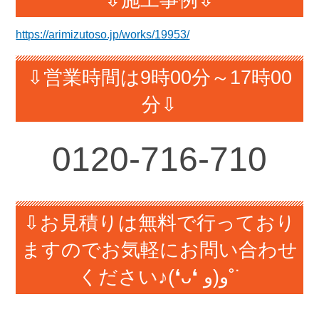
⇩施工事例⇩
https://arimizutoso.jp/works/19953/
⇩営業時間は9時00分～17時00
分⇩
0120-716-710
⇩お見積りは無料で行っており
ますのでお気軽にお問い合わせ
ください♪(❛ᴗ❛ و(و˚˙