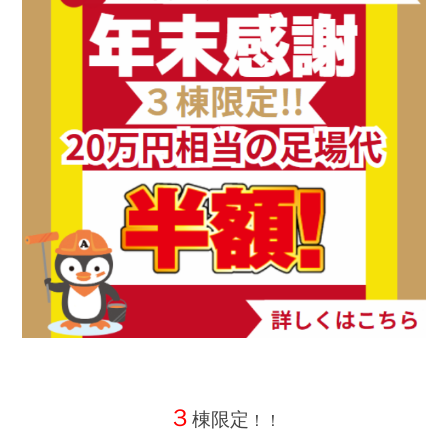
３
棟限定
！！