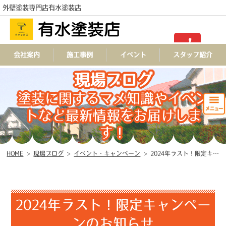
外壁塗装専門店有水塗装店
TEL
会社案内
施工事例
イベント
スタッフ紹介
現場ブログ
塗装に関するマメ知識やイベン
トなど最新情報をお届けしま
す！
HOME
>
現場ブログ
>
イベント・キャンペーン
>
2024年ラスト！限定キャンペーンのお知らせ
2024年ラスト！限定キャンペー
ンのお知らせ