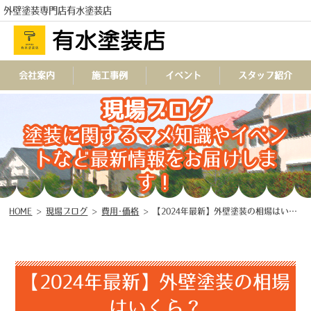
外壁塗装専門店有水塗装店
会社案内
施工事例
イベント
スタッフ紹介
現場ブログ
TEL
塗装に関するマメ知識やイベン
トなど最新情報をお届けしま
す！
HOME
>
現場ブログ
>
費用･価格
>
【2024年最新】外壁塗装の相場はいくら？
【2024年最新】外壁塗装の相場
はいくら？