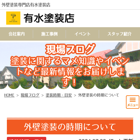
外壁塗装専門店有水塗装店
会社案内
施工事例
イベント
スタッフ紹介
TEL
現場ブログ
塗装に関するマメ知識やイベン
トなど最新情報をお届けしま
す！
HOME
>
現場ブログ
>
塗装時期・目安
>
外壁塗装の時期について
外壁塗装の時期について