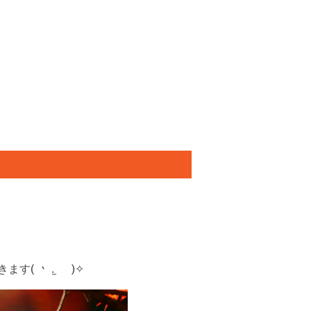
きます
( •̀ .̫ •́ )✧