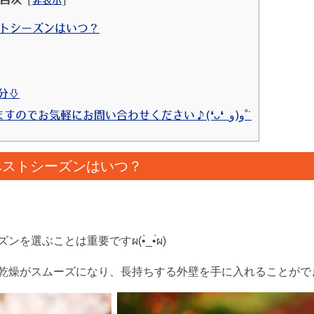
ストシーズンはいつ？
0分⇩
5 ⇩お見積りは無料で行っておりますのでお気軽にお問い合わせください♪(❛ᴗ❛ و(و˚˙
ベストシーズンはいつ？
選ぶことは重要ですผ(•̀_•́ผ)
乾燥がスムーズになり、長持ちする外壁を手に入れることがで