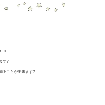
<~~
ます?
知ることが出来ます?