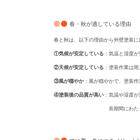
春・秋が適している理由
春と秋は、以下の理由から外壁塗装に最適
①気候が安定している
：気温と湿度が
②天候が安定している
：塗装作業は雨天
③風が穏やか
：風が穏やかで、塗装作
④塗装後の品質が高い
：気温や湿度が
長期間にわたり美しい外壁を保