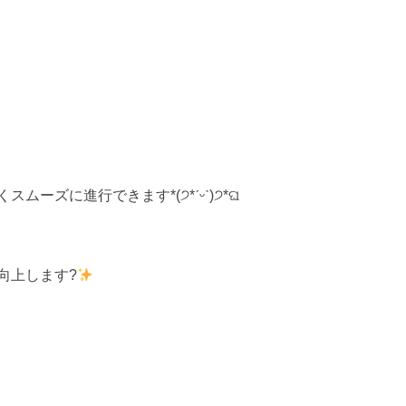
ズに進行できます*(੭*ˊᵕˋ)੭*ଘ
向上します?