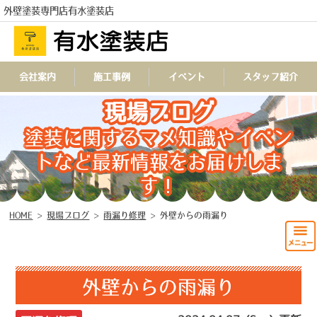
外壁塗装専門店有水塗装店
会社案内
施工事例
イベント
スタッフ紹介
TEL
現場ブログ
塗装に関するマメ知識やイベン
トなど最新情報をお届けしま
す！
HOME
>
現場ブログ
>
雨漏り修理
>
外壁からの雨漏り
外壁からの雨漏り