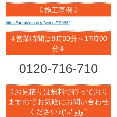
⇩施工事例⇩
https://arimizutoso.jp/works/19953/
⇩営業時間は9時00分～17時00
分⇩
0120-
716-710
⇩お見積りは無料で行っており
ますのでお気軽にお問い合わせ
ください♪(❛ᴗ❛ و(و˚˙