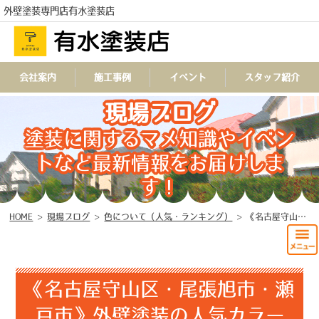
外壁塗装専門店有水塗装店
会社案内
施工事例
イベント
スタッフ紹介
TEL
現場ブログ
塗装に関するマメ知識やイベン
トなど最新情報をお届けしま
す！
HOME
>
現場ブログ
>
色について（人気・ランキング）
>
《名古屋守山区・尾張旭市・瀬戸市》外壁塗装の人気カラー「茶色」
《名古屋守山区・尾張旭市・瀬
戸市》外壁塗装の人気カラー