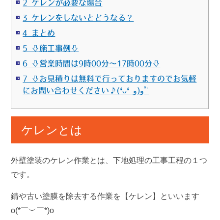
2 ケレンが必要な場合
3 ケレンをしないとどうなる？
4 まとめ
5 ⇩施工事例⇩
6 ⇩営業時間は9時00分～17時00分⇩
7 ⇩お見積りは無料で行っておりますのでお気軽
にお問い合わせください♪(❛ᴗ❛ و(و˚˙
ケレンとは
外壁塗装のケレン作業とは、下地処理の工事工程の１つ
です。
錆や古い塗膜を除去する作業を【ケレン】といいます
o(*￣︶￣*)o