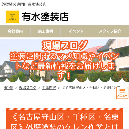
外壁塗装専門店有水塗装店
会社案内
施工事例
イベント
スタッフ紹介
TEL
現場ブログ
塗装に関するマメ知識やイベン
トなど最新情報をお届けしま
す！
HOME
>
現場ブログ
>
工事内容
>
《名古屋守山区・千種区・名東区》外壁塗装のケレン作業とは
《名古屋守山区・千種区・名東
区》外壁塗装のケレン作業とは