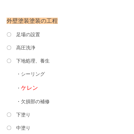
外壁塗装塗装の工程
〇 足場の設置
〇 高圧洗浄
〇 下地処理、養生
・シーリング
ケレン
・
・欠損部の補修
〇 下塗り
〇 中塗り