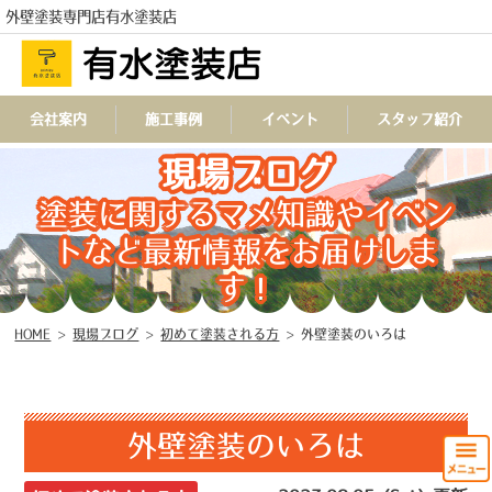
外壁塗装専門店有水塗装店
会社案内
施工事例
イベント
スタッフ紹介
TEL
現場ブログ
塗装に関するマメ知識やイベン
トなど最新情報をお届けしま
す！
HOME
>
現場ブログ
>
初めて塗装される方
>
外壁塗装のいろは
外壁塗装のいろは