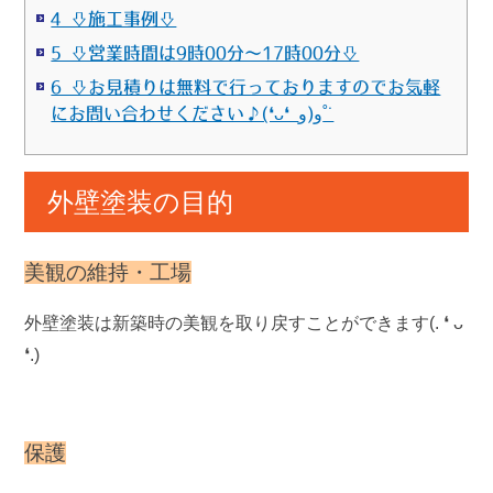
4 ⇩施工事例⇩
5 ⇩営業時間は9時00分～17時00分⇩
6 ⇩お見積りは無料で行っておりますのでお気軽
にお問い合わせください♪(❛ᴗ❛ و(و˚˙
外壁塗装の目的
美観の維持・工場
外壁塗装は新築時の美観を取り戻すことができます(. ❛ ᴗ
❛.)
保護