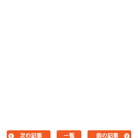
<a
href=’https://www.zehitomo.com/profile/%E6%
%E6%9C%89%E6%B0%B4%E5%A1%97%E8%A3%85%E5
ttIB0NWri/pro’ target=’_blank’>ゼヒトモ内での
プロフィール: 株式会社結建装(有水塗装店)
</a>,&nbsp;<a
href=’https://www.zehitomo.com/home/large-
scale-work/paintings/constructionpainting’
target=’_blank’>ゼヒトモの外壁塗装サービス
</a>,&nbsp;<a href=’https://www.zehitomo.com’
target=’_blank’>仕事をお願いしたい依頼者と様々
な「プロ」をつなぐサービス</a></p>
次の記事
一覧
前の記事