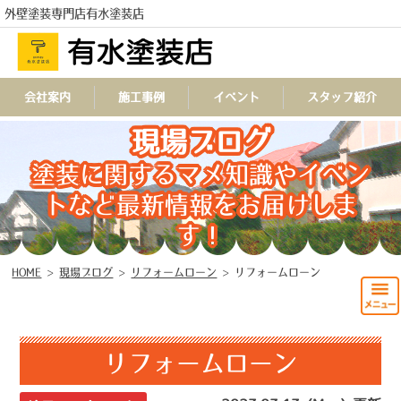
外壁塗装専門店有水塗装店
会社案内
施工事例
イベント
スタッフ紹介
TEL
現場ブログ
塗装に関するマメ知識やイベン
トなど最新情報をお届けしま
す！
HOME
>
現場ブログ
>
リフォームローン
>
リフォームローン
リフォームローン