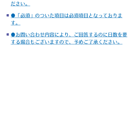
ださい。
●「必須」のついた項目は必須項目となっておりま
す。
●お問い合わせ内容により、ご回答するのに日数を要
する場合もございますので、予めご了承ください。
<p
id=”ref_6368be82ce7c440018e75684_constructionpa