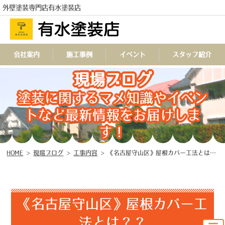
外壁塗装専門店有水塗装店
会社案内
施工事例
イベント
スタッフ紹介
TEL
現場ブログ
塗装に関するマメ知識やイベン
トなど最新情報をお届けしま
す！
HOME
>
現場ブログ
>
工事内容
>
《名古屋守山区》屋根カバー工法とは？？
《名古屋守山区》屋根カバー工
法とは？？