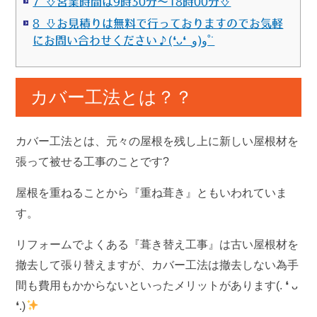
7 ⇩営業時間は9時30分～18時00分⇩
8 ⇩お見積りは無料で行っておりますのでお気軽
にお問い合わせください♪(❛ᴗ❛ و(و˚˙
カバー工法とは？？
カバー工法とは、元々の屋根を残し上に新しい屋根材を
張って被せる工事のことです?
屋根を重ねることから『重ね葺き』ともいわれていま
す。
リフォームでよくある『葺き替え工事』は古い屋根材を
撤去して張り替えますが、カバー工法は撤去しない為手
間も費用もかからないといったメリットがあります(. ❛ ᴗ
❛.)