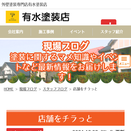
外壁塗装専門店有水塗装店
TEL
会社案内
施工事例
イベント
スタッフ紹介
現場ブログ
塗装に関するマメ知識やイベン
トなど最新情報をお届けしま
す！
HOME
>
現場ブログ
>
スタッフブログ
>
店舗をチラっと
店舗をチラっと