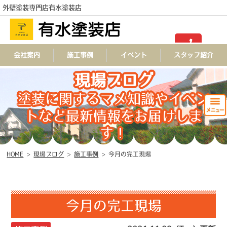
外壁塗装専門店有水塗装店
TEL
会社案内
施工事例
イベント
スタッフ紹介
現場ブログ
塗装に関するマメ知識やイベン
トなど最新情報をお届けしま
す！
HOME
>
現場ブログ
>
施工事例
>
今月の完工現場
今月の完工現場