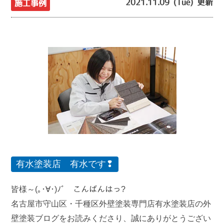
2021.11.09 (Tue) 更新
施工事例
有水塗装店 有水です❢
皆様～(｡･∀･)ﾉﾞ こんばんはっ?
名古屋市守山区・千種区外壁塗装専門店有水塗装店の外
壁塗装ブログをお読みくださり、誠にありがとうござい